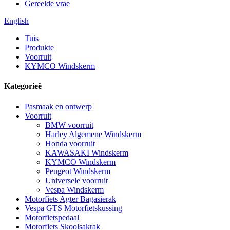
Gereelde vrae
English
Tuis
Produkte
Voorruit
KYMCO Windskerm
Kategorieë
Pasmaak en ontwerp
Voorruit
BMW voorruit
Harley Algemene Windskerm
Honda voorruit
KAWASAKI Windskerm
KYMCO Windskerm
Peugeot Windskerm
Universele voorruit
Vespa Windskerm
Motorfiets Agter Bagasierak
Vespa GTS Motorfietskussing
Motorfietspedaal
Motorfiets Skoolsakrak