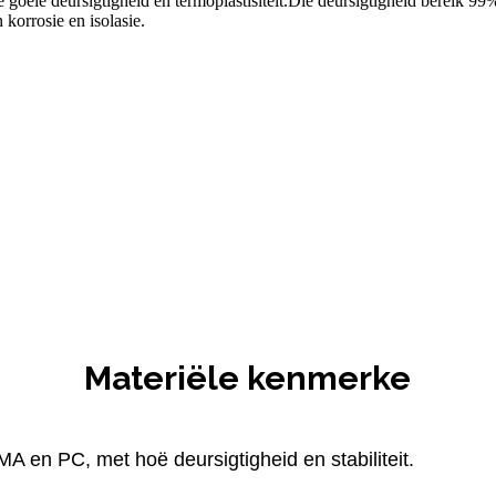
 goeie deursigtigheid en termoplastisiteit.Die deursigtigheid bereik 99
korrosie en isolasie.
Materiële kenmerke
A en PC, met hoë deursigtigheid en stabiliteit.