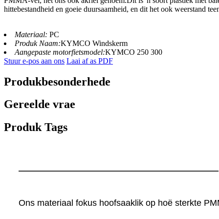
PMMA-vel, het ons ook akriel genoem.Dit is 'n soort plastiek met baie
hittebestandheid en goeie duursaamheid, en dit het ook weerstand teen 
Materiaal:
PC
Produk Naam:
KYMCO Windskerm
Aangepaste motorfietsmodel:
KYMCO 250 300
Stuur e-pos aan ons
Laai af as PDF
Produkbesonderhede
Gereelde vrae
Produk Tags
Ons materiaal fokus hoofsaaklik op hoë sterkte PMM