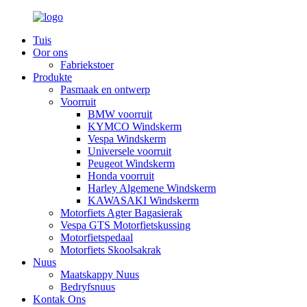
Tuis
Oor ons
Fabriekstoer
Produkte
Pasmaak en ontwerp
Voorruit
BMW voorruit
KYMCO Windskerm
Vespa Windskerm
Universele voorruit
Peugeot Windskerm
Honda voorruit
Harley Algemene Windskerm
KAWASAKI Windskerm
Motorfiets Agter Bagasierak
Vespa GTS Motorfietskussing
Motorfietspedaal
Motorfiets Skoolsakrak
Nuus
Maatskappy Nuus
Bedryfsnuus
Kontak Ons