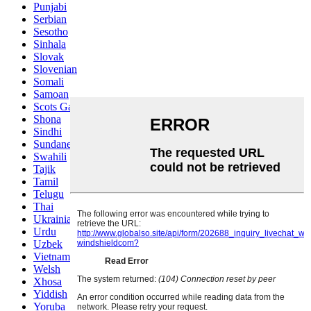
Punjabi
Serbian
Sesotho
Sinhala
Slovak
Slovenian
Somali
Samoan
Scots Gaelic
Shona
Sindhi
Sundanese
Swahili
Tajik
Tamil
Telugu
Thai
Ukrainian
Urdu
Uzbek
Vietnamese
Welsh
Xhosa
Yiddish
Yoruba