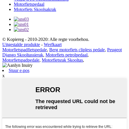
Motorfietspedaal
Motorfiets Skoolsakrak
© Kopiereg - 2010-2020: Alle regte voorbehou.
Uitgestalde produkte
-
Werfkaart
Motorfietspadfietspedale
,
Berg motorfiets clipless pedale
,
Peugeot
Django Skooltassierak
,
Motorfiets petrolpedaal
,
Motorfietspadpedale
,
Motorfietsrak Skooltas
,
Stuur e-pos
x