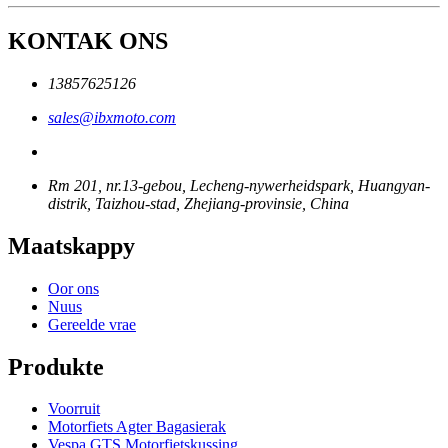
KONTAK ONS
13857625126
sales@ibxmoto.com
Rm 201, nr.13-gebou, Lecheng-nywerheidspark, Huangyan-
distrik, Taizhou-stad, Zhejiang-provinsie, China
Maatskappy
Oor ons
Nuus
Gereelde vrae
Produkte
Voorruit
Motorfiets Agter Bagasierak
Vespa GTS Motorfietskussing