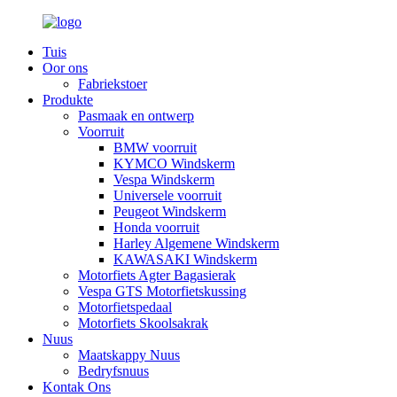
Tuis
Oor ons
Fabriekstoer
Produkte
Pasmaak en ontwerp
Voorruit
BMW voorruit
KYMCO Windskerm
Vespa Windskerm
Universele voorruit
Peugeot Windskerm
Honda voorruit
Harley Algemene Windskerm
KAWASAKI Windskerm
Motorfiets Agter Bagasierak
Vespa GTS Motorfietskussing
Motorfietspedaal
Motorfiets Skoolsakrak
Nuus
Maatskappy Nuus
Bedryfsnuus
Kontak Ons