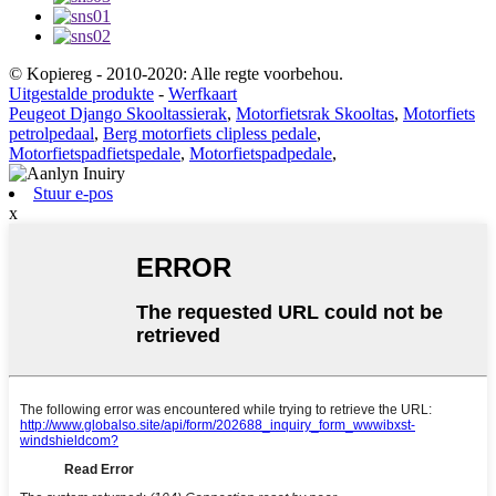
© Kopiereg - 2010-2020: Alle regte voorbehou.
Uitgestalde produkte
-
Werfkaart
Peugeot Django Skooltassierak
,
Motorfietsrak Skooltas
,
Motorfiets
petrolpedaal
,
Berg motorfiets clipless pedale
,
Motorfietspadfietspedale
,
Motorfietspadpedale
,
Stuur e-pos
x