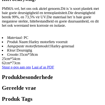
PMMA-vel, het ons ook akriel genoem.Dit is 'n soort plastiek met
baie goeie deursigtigheid en termoplastisiteit.Die deursigtigheid
bereik 99%, en 73,5% vir UV.Die materiaal het 'n baie goeie
meganiese sterkte, hittebestandheid en goeie duursaamheid, en dit
het ook weerstand teen korrosie en isolasie.
Materiaal:
PC
Produk Naam:
Harley motorfiets voorruit
Aangepaste motorfietsmodel:
Harley-generaal
Kleur:
Deursigtig
Grootte:
35cm*58cm
25cm*54cm
62cm*73cm
Stuur e-pos aan ons
Laai af as PDF
Produkbesonderhede
Gereelde vrae
Produk Tags