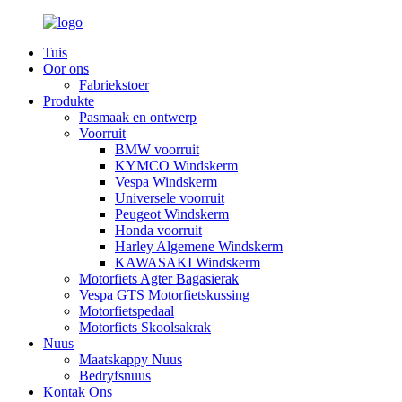
Tuis
Oor ons
Fabriekstoer
Produkte
Pasmaak en ontwerp
Voorruit
BMW voorruit
KYMCO Windskerm
Vespa Windskerm
Universele voorruit
Peugeot Windskerm
Honda voorruit
Harley Algemene Windskerm
KAWASAKI Windskerm
Motorfiets Agter Bagasierak
Vespa GTS Motorfietskussing
Motorfietspedaal
Motorfiets Skoolsakrak
Nuus
Maatskappy Nuus
Bedryfsnuus
Kontak Ons