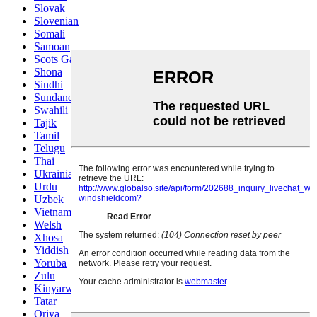
Slovak
Slovenian
Somali
Samoan
Scots Gaelic
Shona
Sindhi
Sundanese
Swahili
Tajik
Tamil
Telugu
Thai
Ukrainian
Urdu
Uzbek
Vietnamese
Welsh
Xhosa
Yiddish
Yoruba
Zulu
Kinyarwanda
Tatar
Oriya