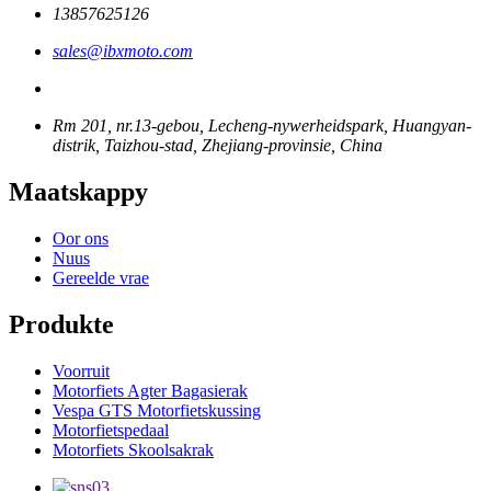
13857625126
sales@ibxmoto.com
Rm 201, nr.13-gebou, Lecheng-nywerheidspark, Huangyan-
distrik, Taizhou-stad, Zhejiang-provinsie, China
Maatskappy
Oor ons
Nuus
Gereelde vrae
Produkte
Voorruit
Motorfiets Agter Bagasierak
Vespa GTS Motorfietskussing
Motorfietspedaal
Motorfiets Skoolsakrak