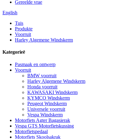
Gereelde vrae
English
Tuis
Produkte
Voorruit
Harley Algemene Windskerm
Kategorieë
Pasmaak en ontwerp
Voorruit
BMW voorruit
Harley Algemene Windskerm
Honda voorruit
KAWASAKI Windskerm
KYMCO Windskerm
Peugeot Windskerm
Universele voorruit
Vespa Windskerm
Motorfiets Agter Bagasierak
Vespa GTS Motorfietskussing
Motorfietspedaal
Motorfiets Skoolsakrak